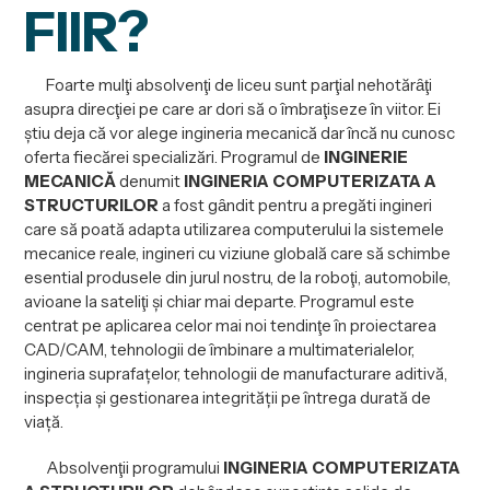
FIIR?
Foarte mulţi absolvenţi de liceu sunt parţial nehotărȃţi
asupra direcţiei pe care ar dori să o îmbraţiseze în viitor. Ei
ştiu deja că vor alege ingineria mecanică dar încă nu cunosc
oferta fiecărei specializări. Programul de
INGINERIE
MECANICĂ
denumit
INGINERIA COMPUTERIZATA A
STRUCTURILOR
a fost gȃndit pentru a pregăti ingineri
care să poată adapta utilizarea computerului la sistemele
mecanice reale, ingineri cu viziune globală care să schimbe
esential produsele din jurul nostru, de la roboţi, automobile,
avioane la sateliţi şi chiar mai departe. Programul este
centrat pe aplicarea celor mai noi tendinţe în proiectarea
CAD/CAM, tehnologii de îmbinare a multimaterialelor,
ingineria suprafațelor, tehnologii de manufacturare aditivă,
inspecția și gestionarea integrității pe întrega durată de
viață.
Absolvenţii programului
INGINERIA COMPUTERIZATA