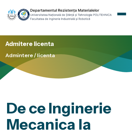
Admitere licenta
Admitere
Admintere / licenta
Programe de studii
Cercetare
Evenimente
Contact
De ce Inginerie
Mecanica la