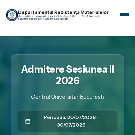
Departamentul Rezistența Materialelor
Universitatea Națională de Știință și Tehnologie POLITEHNICA București
Facultatea de Inginerie Industrială și Robotică
Acasă
Admitere
Admitere Sesiunea II
Programe de studii
2026
Cercetare
Centrul Universitar Bucuresti
Evenimente
Contact
Perioada: 20/07/2026 -
30/07/2026