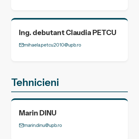
Ing. debutant Claudia PETCU
mihaela.petcu2010@upb.ro
Tehnicieni
Marin DINU
marin.dinu@upb.ro