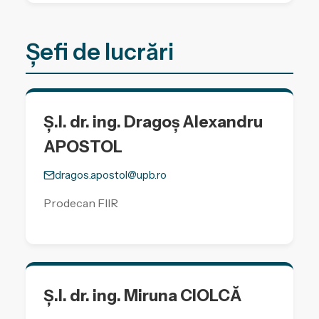
Șefi de lucrări
Ș.l. dr. ing. Dragoș Alexandru
APOSTOL
dragos.apostol@upb.ro
Prodecan FIIR
Ș.l. dr. ing. Miruna CIOLCĂ