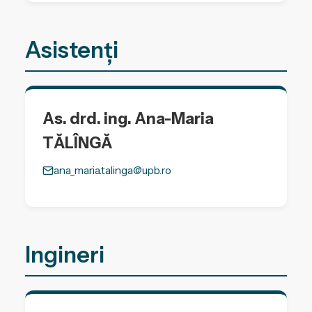
Asistenți
As. drd. ing. Ana-Maria
TĂLÎNGĂ
ana_maria.talinga@upb.ro
Ingineri