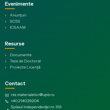
Evenimente
Anunțuri
SCSS
ICSAAM
Resurse
Documente
Teze de Doctorat
Proiecte Licență
Contact
rez.materialelor@upb.ro
📧
+40.21.4029204
📞
Splaiul Independenţei nr. 313