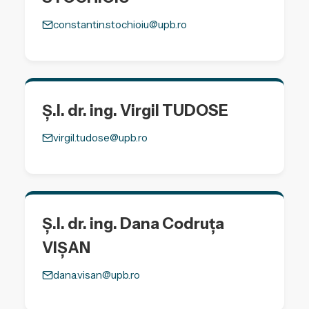
constantin.stochioiu@upb.ro
Ș.l. dr. ing. Virgil TUDOSE
virgil.tudose@upb.ro
Ș.l. dr. ing. Dana Codruța
VIȘAN
dana.visan@upb.ro