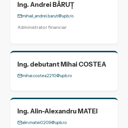
Ing. Andrei BĂRUȚ
mihail_andrei.barut@upb.ro
Administrator financiar
Ing. debutant Mihai COSTEA
mihai.costea2210@upb.ro
Ing. Alin-Alexandru MATEI
alin.matei0209@upb.ro