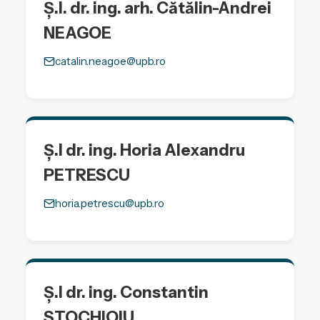
Ș.l. dr. ing. arh. Cătălin-Andrei
NEAGOE
catalin.neagoe@upb.ro
Ș.l dr. ing. Horia Alexandru
PETRESCU
horia.petrescu@upb.ro
Ș.l dr. ing. Constantin
STOCHIOIU