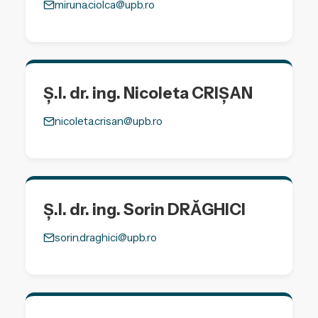
miruna.ciolca@upb.ro
Ș.l. dr. ing. Nicoleta CRIȘAN
nicoleta.crisan@upb.ro
Ș.l. dr. ing. Sorin DRĂGHICI
sorin.draghici@upb.ro