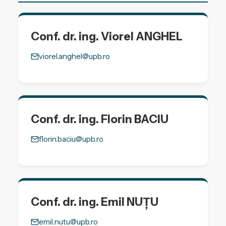
Conf. dr. ing. Viorel ANGHEL
viorel.anghel@upb.ro
Conf. dr. ing. Florin BACIU
florin.baciu@upb.ro
Conf. dr. ing. Emil NUȚU
emil.nutu@upb.ro